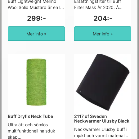
Buff Lightweight Merino
Ersättningsfilter till Buff
Wool Solid Mustard är en l...
Filter Mask År 2020. Å...
299:-
204:-
Mer info »
Mer info »
Buff Dryflx Neck Tube
2117 of Sweden
Neckwarmer Ulusby Black
Ultralätt och sömlös
Neckwarmer Ulusby buff i
multifunktionell halsduk
mjukt och varmt material...
skap...