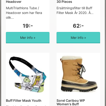
Headover
30 Pieces
MultiTriathlons Tube /
Ersättningsfilter till Buff
Headover som har flera
Filter Mask År 2020. Å...
olik...
19:-
62:-
Mer info »
Mer info »
Buff Filter Mask Youth
Sorel Caribou WP
Women's Buff