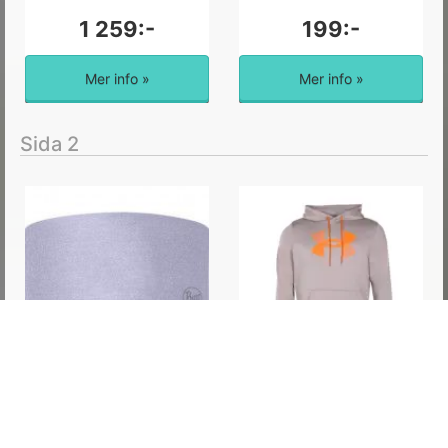
1 259:-
199:-
Mer info »
Mer info »
Sida 2
Buff Coolnet Uv
Ua Armour Fleece Big Logo
HeadbandWide Solid Black
Hd, Highland Buff, S,
Adult Solid Lilac
Hoodies
Bekväm headband med
Material: 100% Polyester