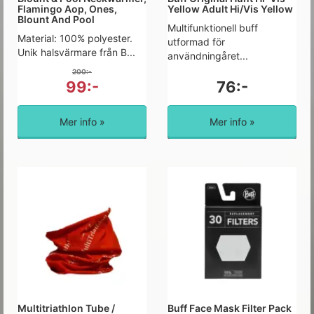
Flamingo Aop, Ones,
Yellow Adult Hi/Vis Yellow
Blount And Pool
Multifunktionell buff
Material: 100% polyester.
utformad för
Unik halsvärmare från B...
användningåret...
200:-
99:-
76:-
Mer info »
Mer info »
Multitriathlon Tube /
Buff Face Mask Filter Pack