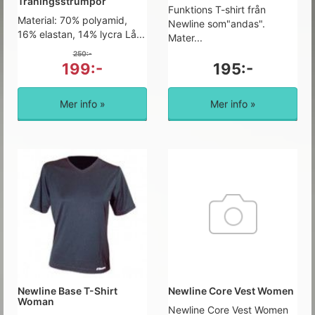
Träningsstrumpor
Funktions T-shirt från
Material: 70% polyamid,
Newline som"andas". 
16% elastan, 14% lycra Lå...
Mater...
250:-
199:-
195:-
Mer info »
Mer info »
Newline Base T-Shirt
Newline Core Vest Women
Woman
Newline Core Vest Women