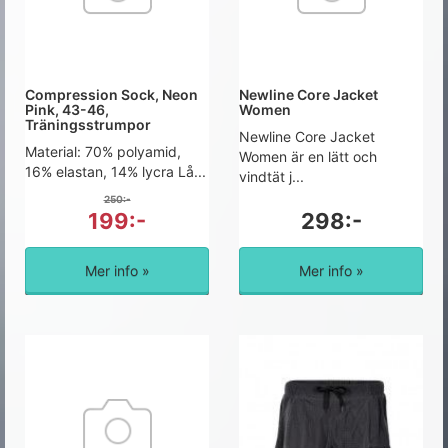
Compression Sock, Neon
Newline Core Jacket
Pink, 43-46,
Women
Träningsstrumpor
Newline Core Jacket
Material: 70% polyamid,
Women är en lätt och
16% elastan, 14% lycra Lå...
vindtät j...
250:-
199:-
298:-
Mer info »
Mer info »