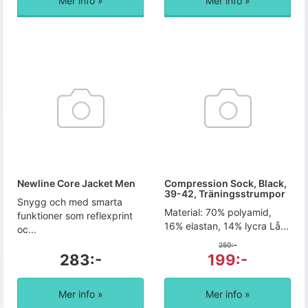
Mer info »
Mer info »
Newline Core Jacket Men
Compression Sock, Black,
39-42, Träningsstrumpor
Snygg och med smarta
Material: 70% polyamid,
funktioner som reflexprint
16% elastan, 14% lycra Lå...
oc...
250:-
283:-
199:-
Mer info »
Mer info »