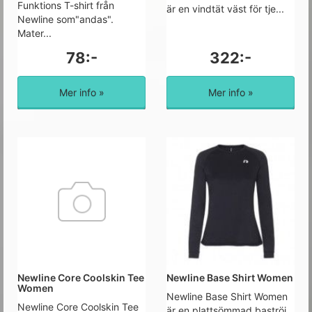
Funktions T-shirt från
är en vindtät väst för tje...
Newline som"andas". 
Mater...
78:-
322:-
Mer info »
Mer info »
Newline Core Coolskin Tee
Newline Base Shirt Women
Women
Newline Base Shirt Women
Newline Core Coolskin Tee
är en plattsömmad baströj...