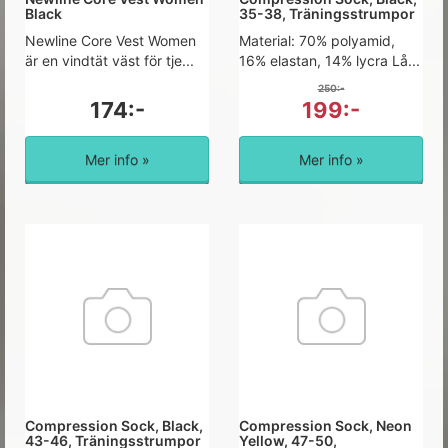
Black
35-38, Träningsstrumpor
Newline Core Vest Women
Material: 70% polyamid,
är en vindtät väst för tje...
16% elastan, 14% lycra Lå...
250:-
174:-
199:-
Mer info »
Mer info »
Compression Sock, Black,
Compression Sock, Neon
43-46, Träningsstrumpor
Yellow, 47-50,