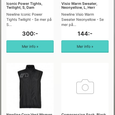
Iconic Power Tights,
Visio Warm Sweater,
Twilight, S, Dam
Neonyellow, L, Herr
Newline Iconic Power
Newline Visio Warm
Tights Twilight - Se mer på
Sweater Neonyellow - Se
S...
mer på...
300:-
144:-
Mer info »
Mer info »
Newline Core Vest Women
Compression Sock, Black,