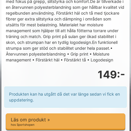
med fokus på grepp, slitstyrka och komfort.De är tillverkade i
en återvunnen polyesterblandning som ger hållbar kvalitet vid
regelbunden användning. Förstärkt häl och tå med tjockare
fibrer ger extra slitstyrka och dämpning i områden som
utsätts för mest belastning. Materialet har moisture
management som hjälper till att hålla fötterna torrare under
träning och match. Grip print på sulan ger ökad stabilitet i
skon, och strumpan har en tydlig logodesign.En funktionell
strumpa som ger stöd och stabilitet under hela passet.•
Återvunnen polyesterblandning • Grip print • Moisture
management • Förstärkt häl • Förstärkt tå • Logodesign
149:-
Produkten kan ha utgått då det var länge sedan vi fick en
uppdatering.
Läs om produkt »
hos Sportshopen