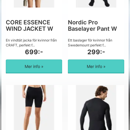
CORE ESSENCE
Nordic Pro
WIND JACKET W
Baselayer Pant W
En vindtät jacka för kvinnor från
Ett baslager för kvinnor från
CRAFT, perfekt f...
Swedemount perfekt f...
699:-
299:-
Mer info »
Mer info »