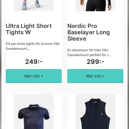
Ultra Light Short
Nordic Pro
Tights W
Baselayer Long
Sleeve
Ett par korta tights för kvinnor från
Swedemount,...
En baselayer för män från
Swedemount perfekt för v...
249:-
299:-
Mer info »
Mer info »