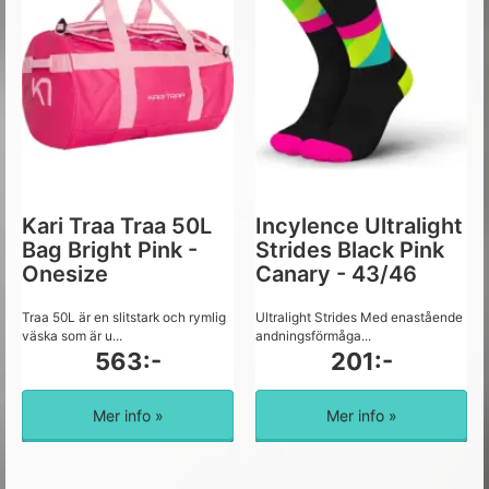
Kari Traa Traa 50L
Incylence Ultralight
Bag Bright Pink -
Strides Black Pink
Onesize
Canary - 43/46
Traa 50L är en slitstark och rymlig
Ultralight Strides Med enastående
väska som är u...
andningsförmåga...
563:-
201:-
Mer info »
Mer info »