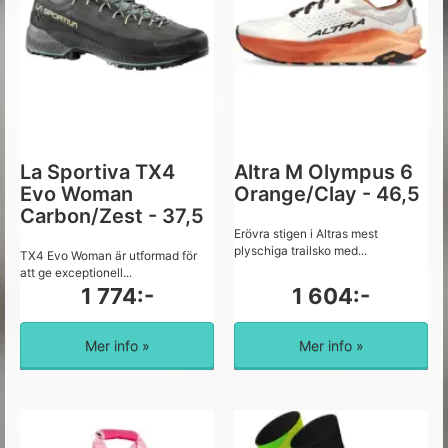
La Sportiva TX4
Altra M Olympus 6
Evo Woman
Orange/Clay - 46,5
Carbon/Zest - 37,5
Erövra stigen i Altras mest
plyschiga trailsko med...
TX4 Evo Woman är utformad för
att ge exceptionell...
1 774:-
1 604:-
Mer info »
Mer info »