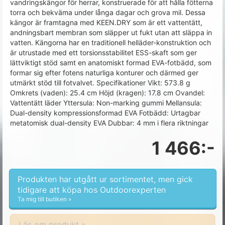
vandringskängor för herrar, konstruerade för att hålla fötterna
torra och bekväma under långa dagar och grova mil. Dessa
kängor är framtagna med KEEN.DRY som är ett vattentätt,
andningsbart membran som släpper ut fukt utan att släppa in
vatten. Kängorna har en traditionell helläder-konstruktion och
är utrustade med ett torsionsstabilitet ESS-skaft som ger
lättviktigt stöd samt en anatomiskt formad EVA-fotbädd, som
formar sig efter fotens naturliga konturer och därmed ger
utmärkt stöd till fotvalvet. Specifikationer Vikt: 573.8 g
Omkrets (vaden): 25.4 cm Höjd (kragen): 17.8 cm Ovandel:
Vattentätt läder Yttersula: Non-marking gummi Mellansula:
Dual-density kompressionsformad EVA Fotbädd: Urtagbar
metatomisk dual-density EVA Dubbar: 4 mm i flera riktningar
1 466:-
Produkten har utgått ur sortimentet, men gick
tidigare att köpa hos Outdoorexperten
Ta mig till butiken »
Läs om produkt »