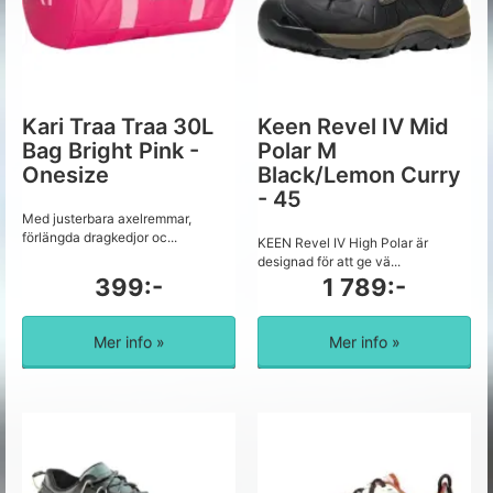
Kari Traa Traa 30L
Keen Revel IV Mid
Bag Bright Pink -
Polar M
Onesize
Black/Lemon Curry
- 45
Med justerbara axelremmar,
förlängda dragkedjor oc...
KEEN Revel IV High Polar är
designad för att ge vä...
399:-
1 789:-
Mer info »
Mer info »