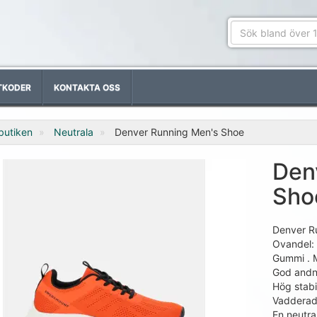
TKODER
KONTAKTA OSS
butiken
Neutrala
Denver Running Men's Shoe
Den
Sho
Denver Ru
Ovandel: 
Gummi . M
God andni
Hög stabil
Vadderad 
En neutr