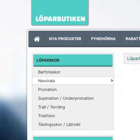
NYA PRODUKTER
FYNDHÖRNA
RABAT
Löpar
LÖPARSKOR
Barfotaskor
Neutrala
Pronation
Supination / Underpronation
Trail / Terräng
Triathlon
Tävlingsskor / Lättvikt