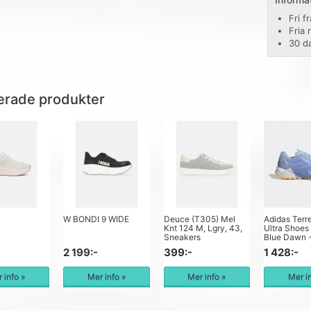
Fri f
Fria 
30 d
erade produkter
W BONDI 9 WIDE
Deuce (T305) Mel
Adidas Terr
Knt 124 M, Lgry, 43,
Ultra Shoe
Sneakers
Blue Dawn 
2 199:-
399:-
1 428:-
 info »
Mer info »
Mer info »
Mer i