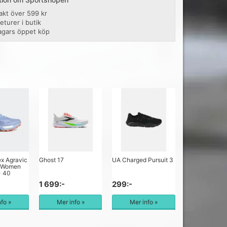
rakt över 599 kr
returer i butik
agars öppet köp
ex Agravic
Ghost 17
UA Charged Pursuit 3
s Women
- 40
1 699:-
299:-
nfo »
Mer info »
Mer info »