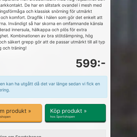
arkkontakt. De har en slitstark ovandel i mesh med
ngsförmåga och klassisk snörning för utmärkt
och komfort. Dragflik i hälen som gör det enkelt att
rna. Invändigt så har skorna en omfamnande känsla
rad innersula, hälkappa och plös för extra
ghet. Kombinationen av bra stötdämpning, hög
 och säkert grepp gör att de passar utmärkt till all typ
g och träning!
599:-
en kan ha utgått då det var länge sedan vi fick en
ring.
om produkt »
Köp produkt »
tshopen
hos Sportshopen
tion om Sportshopen