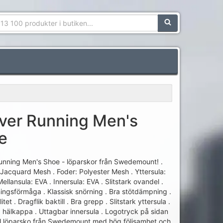
Sökfras:
ver Running Men's
e
nning Men's Shoe - löparskor från Swedemount! .
Jacquard Mesh . Foder: Polyester Mesh . Yttersula:
ellansula: EVA . Innersula: EVA . Slitstark ovandel .
ngsförmåga . Klassisk snörning . Bra stötdämpning .
itet . Dragflik baktill . Bra grepp . Slitstark yttersula .
hälkappa . Uttagbar innersula . Logotryck på sidan
al löparsko från Swedemount med hög följsamhet och