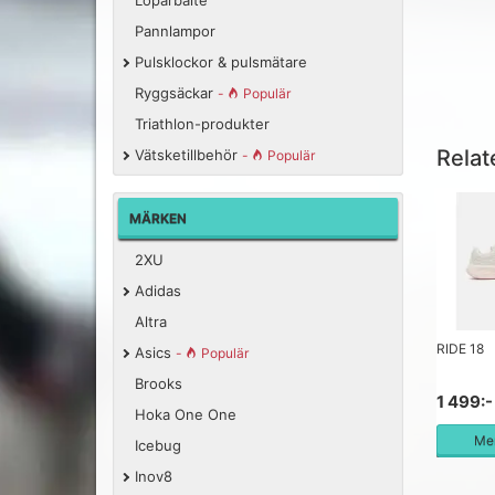
Löparbälte
Pannlampor
Pulsklockor & pulsmätare
Ryggsäckar
-
Populär
Triathlon-produkter
Relat
Vätsketillbehör
-
Populär
MÄRKEN
2XU
Adidas
Altra
RIDE 18
Asics
-
Populär
Brooks
1 499:-
Hoka One One
Mer
Icebug
Inov8