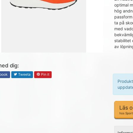
optimal m
hög andni
passform 
ta på sko
med vadde
bekvämli
stabilitet
av löpnin
med dig:
book
Tweeta
Pin it
Produkt
uppdate
Läs 
hos Spor
Informa