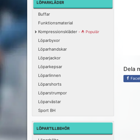
LÖPARKLÄDER
Buffar
Funktionsmaterial
Kompressionskläder
-
Populär
Löparbyxor
Löparhandskar
Löparjackor
Löparkepsar
Dela 
Löparlinnen
Face
Löparshorts
Löparstrumpor
Löparvästar
Sport BH
LÖPARTILLBEHÖR