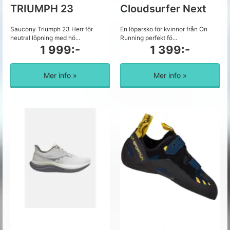
TRIUMPH 23
Cloudsurfer Next
Saucony Triumph 23 Herr för
En löparsko för kvinnor från On
neutral löpning med hö...
Running perfekt fö...
1 999:-
1 399:-
Mer info »
Mer info »