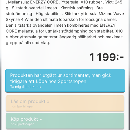
. Mellansula: ENERZY CORE . Yttersula: X10 rubber . Vikt: 245
g . Slitstark ovandel i mesh . Klassisk snörning . Bra
stötdämpning . Hög stabilitet . Slitstark yttersula Mizuno Wave
Skyrise 4 W är den ultimata löparskon för löpsugna damer.
Den slitstarka ovandelen i mesh kombineras med ENERZY
CORE mellansula för utmärkt stötdämpning och stabilitet. X10
rubber yttersula garanterar långvarig hållbarhet och maximalt
grepp på alla underlag.
1 199:-
Produkten har utgått ur sortimentet, men gick
tidigare att köpa hos Sportshopen
Ta mig till butiken »
Läs om produkt »
hos Sportshopen
Köp produkt »
hos Sportshopen