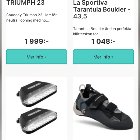
TRIUMPH 23
La Sportiva
Tarantula Boulder -
Saucony Triumph 23 Herr för
43,5
neutral löpning med hö...
Tarantula Boulder är den perfekta
klätterskon för...
1 999:-
1 048:-
Mer info »
Mer info »