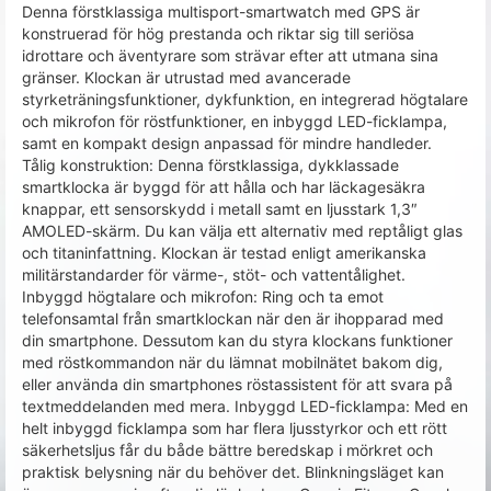
Denna förstklassiga multisport-smartwatch med GPS är
konstruerad för hög prestanda och riktar sig till seriösa
idrottare och äventyrare som strävar efter att utmana sina
gränser. Klockan är utrustad med avancerade
styrketräningsfunktioner, dykfunktion, en integrerad högtalare
och mikrofon för röstfunktioner, en inbyggd LED-ficklampa,
samt en kompakt design anpassad för mindre handleder.
Tålig konstruktion: Denna förstklassiga, dykklassade
smartklocka är byggd för att hålla och har läckagesäkra
knappar, ett sensorskydd i metall samt en ljusstark 1,3″
AMOLED-skärm. Du kan välja ett alternativ med reptåligt glas
och titaninfattning. Klockan är testad enligt amerikanska
militärstandarder för värme-, stöt- och vattentålighet.
Inbyggd högtalare och mikrofon: Ring och ta emot
telefonsamtal från smartklockan när den är ihopparad med
din smartphone. Dessutom kan du styra klockans funktioner
med röstkommandon när du lämnat mobilnätet bakom dig,
eller använda din smartphones röstassistent för att svara på
textmeddelanden med mera. Inbyggd LED-ficklampa: Med en
helt inbyggd ficklampa som har flera ljusstyrkor och ett rött
säkerhetsljus får du både bättre beredskap i mörkret och
praktisk belysning när du behöver det. Blinkningsläget kan