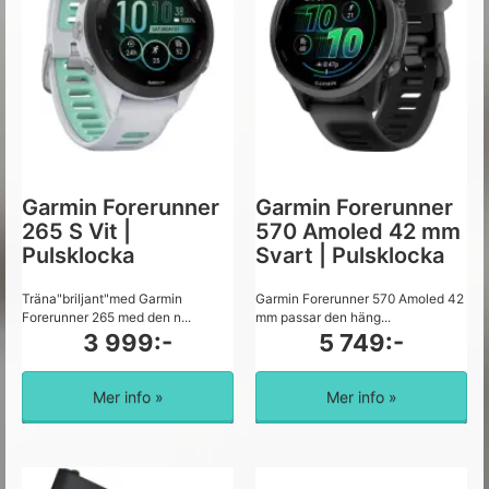
Garmin Forerunner
Garmin Forerunner
265 S Vit |
570 Amoled 42 mm
Pulsklocka
Svart | Pulsklocka
Träna"briljant"med Garmin
Garmin Forerunner 570 Amoled 42
Forerunner 265 med den n...
mm passar den häng...
3 999:-
5 749:-
Mer info »
Mer info »