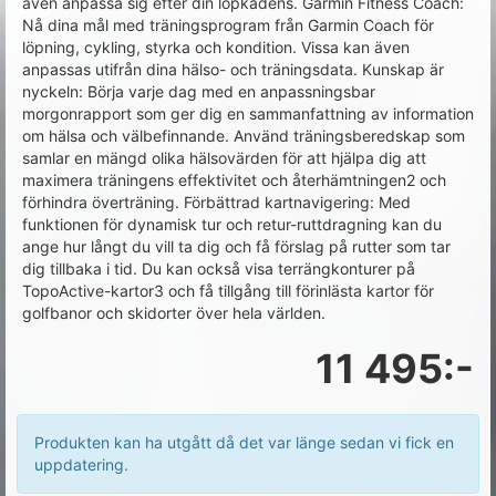
även anpassa sig efter din löpkadens. Garmin Fitness Coach:
Nå dina mål med träningsprogram från Garmin Coach för
löpning, cykling, styrka och kondition. Vissa kan även
anpassas utifrån dina hälso- och träningsdata. Kunskap är
nyckeln: Börja varje dag med en anpassningsbar
morgonrapport som ger dig en sammanfattning av information
om hälsa och välbefinnande. Använd träningsberedskap som
samlar en mängd olika hälsovärden för att hjälpa dig att
maximera träningens effektivitet och återhämtningen2 och
förhindra överträning. Förbättrad kartnavigering: Med
funktionen för dynamisk tur och retur-ruttdragning kan du
ange hur långt du vill ta dig och få förslag på rutter som tar
dig tillbaka i tid. Du kan också visa terrängkonturer på
TopoActive-kartor3 och få tillgång till förinlästa kartor för
golfbanor och skidorter över hela världen.
11 495:-
Produkten kan ha utgått då det var länge sedan vi fick en
uppdatering.