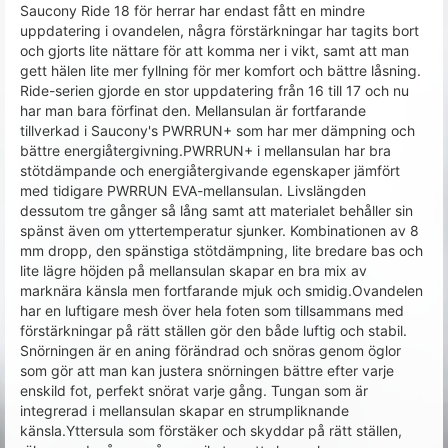
Saucony Ride 18 för herrar har endast fått en mindre
uppdatering i ovandelen, några förstärkningar har tagits bort
och gjorts lite nättare för att komma ner i vikt, samt att man
gett hälen lite mer fyllning för mer komfort och bättre låsning.
Ride-serien gjorde en stor uppdatering från 16 till 17 och nu
har man bara förfinat den. Mellansulan är fortfarande
tillverkad i Saucony's PWRRUN+ som har mer dämpning och
bättre energiåtergivning.PWRRUN+ i mellansulan har bra
stötdämpande och energiåtergivande egenskaper jämfört
med tidigare PWRRUN EVA-mellansulan. Livslängden
dessutom tre gånger så lång samt att materialet behåller sin
spänst även om yttertemperatur sjunker. Kombinationen av 8
mm dropp, den spänstiga stötdämpning, lite bredare bas och
lite lägre höjden på mellansulan skapar en bra mix av
marknära känsla men fortfarande mjuk och smidig.Ovandelen
har en luftigare mesh över hela foten som tillsammans med
förstärkningar på rätt ställen gör den både luftig och stabil.
Snörningen är en aning förändrad och snöras genom öglor
som gör att man kan justera snörningen bättre efter varje
enskild fot, perfekt snörat varje gång. Tungan som är
integrerad i mellansulan skapar en strumpliknande
känsla.Yttersula som förstäker och skyddar på rätt ställen,