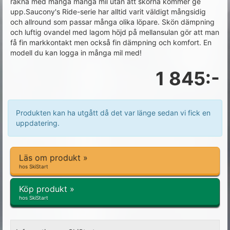
räkna med många många mil utan att skorna kommer ge
upp.Saucony's Ride-serie har alltid varit väldigt mångsidig
och allround som passar många olika löpare. Skön dämpning
och luftig ovandel med lagom höjd på mellansulan gör att man
få fin markkontakt men också fin dämpning och komfort. En
modell du kan logga in många mil med!
1 845:-
Produkten kan ha utgått då det var länge sedan vi fick en
uppdatering.
Läs om produkt »
hos SkiStart
Köp produkt »
hos SkiStart