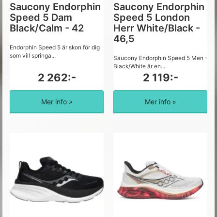
Saucony Endorphin
Saucony Endorphin
Speed 5 Dam
Speed 5 London
Black/Calm - 42
Herr White/Black -
46,5
Endorphin Speed 5 är skon för dig
som vill springa...
Saucony Endorphin Speed 5 Men -
Black/White är en...
2 262:-
2 119:-
Mer info »
Mer info »