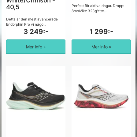
White/Crimson -
40,5
Perfekt för aktiva dagar. Dropp:
8mmVikt: 323gYtte...
Detta är den mest avancerade
Endorphin Pro vi någo...
3 249:-
1 299:-
Mer info »
Mer info »